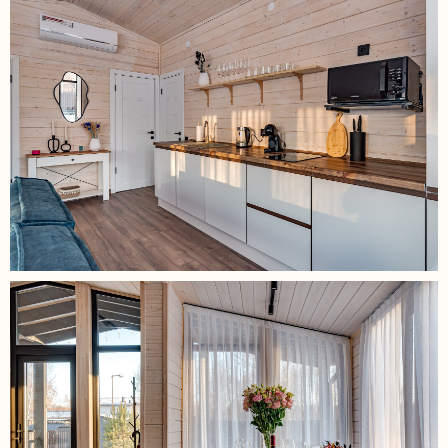
Смотреть доступные даты
к
нтакты
Наши адреса в Московской области:
Городской округ Ступино
КП Гринвуд,
КП Грин Форест Премиум,
КП Бекетово Парк,
КП Семёновское,
КП Панорама Ривер,
КП Шелково Ривер
Городской округ Солнечногорск
Солнечногорск
КП Лопотово Парк
Эл.почта: Rent.stirmanova@yandex.ru
ТГ Бот: @Rentstirmanova_bot