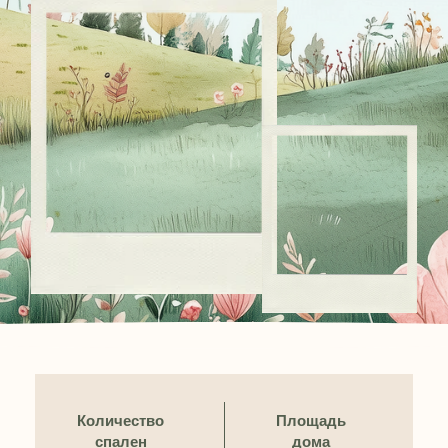
Количество
Площадь
спален
дома
2
90 кв. м
Площадь
Этажей
участка
в доме
9 сот.
1