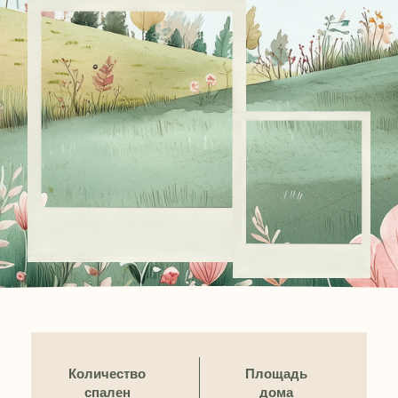
Количество
Площадь
спален
дома
3
100 кв. м
Площадь
Этажей
участка
в доме
6 сот.
1