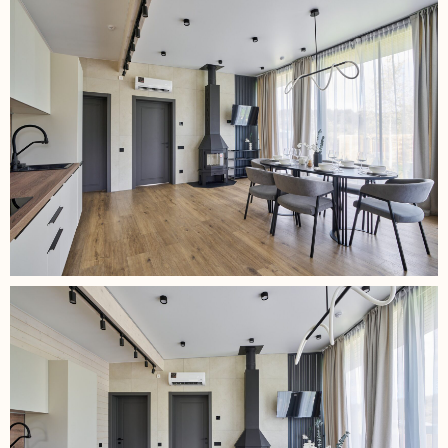
Наши адреса в Московской области:
Городской округ Ступино
КП Гринвуд,
КП Грин Форест Премиум,
КП Бекетово Парк,
КП Семёновское,
КП Панорама Ривер,
КП Шелково Ривер
Городской округ Солнечногорск
Солнечногорск
КП Лопотово Парк
Эл.почта: Rent.stirmanova@yandex.ru
ТГ Бот: @Rentstirmanova_bot